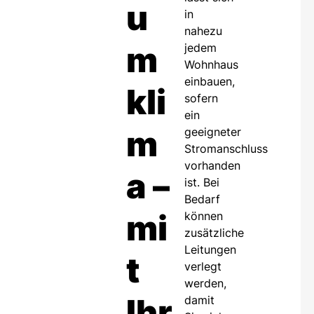
u
in
nahezu
m
jedem
Wohnhaus
einbauen,
kli
sofern
ein
m
geeigneter
Stromanschluss
vorhanden
a –
ist. Bei
Bedarf
mi
können
zusätzliche
Leitungen
t
verlegt
werden,
Ihr
damit