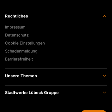
Rechtliches
Impressum
Datenschutz
Cookie Einstellungen
Schaden­meldung
Barrierefreiheit
Unsere Themen
Anschluss
Stadtwerke Lübeck Gruppe
Einspeisen
Zähler
Unternehmens­gruppe
Unser Netz
Führung und Management