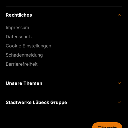
Rechtliches
Impressum
Datenschutz
Cookie Einstellungen
Schaden­meldung
Barrierefreiheit
Unsere Themen
Anschluss
Stadtwerke Lübeck Gruppe
Einspeisen
Zähler
Unternehmens­gruppe
Unser Netz
Führung und Management
Kontakt